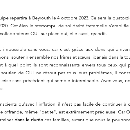
uipe repartira à Beyrouth le 4 octobre 2023. Ce sera la quator
20. Cet élan ininterrompu de solidarité fraternelle s'amplifie
ollaborateurs OUL sur place qui, elle aussi, grandit.
 impossible sans vous, car c'est grâce aux dons qui arriven
ns  soutenir ensemble nos frères et sœurs libanais dans la tou
t à quel point ils sont reconnaissants envers tous ceux qui pa
soutien de OUL ne résout pas tous leurs problèmes, il consti
 crise sans précédent qui semble interminable. Avec vous, no
s. 
ients qu'avec l'inflation, il n'est pas facile de continuer à
 offrande, même "petite", est extrêmement précieuse. Car OUL
rrainer 
dans la durée
 ces familles, autant que nous le pourrons