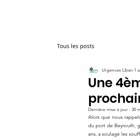
OUL
Accueil
Les souteni
Tous les posts
Urgences Liban
1 
Une 4èm
prochai
Dernière mise à jour :
30 m
Alors que nous rappelon
du port de Beyrouth, g
ans, a soulagé les souf