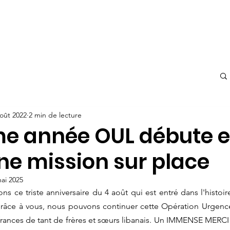
r
Actualités
Prochaine mission
Contact
OUL in eng
août 2022
2 min de lecture
e année OUL débute e
ne mission sur place
ai 2025
s ce triste anniversaire du 4 août qui est entré dans l'histoire
râce à vous, nous pouvons continuer cette Opération Urgences
frances de tant de frères et sœurs libanais. Un IMMENSE MERCI d