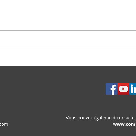
🇱🇧 27 juillet 2026 - OUL23
Un s
cèd
Vous pouvez également consulter
.com
www.comp