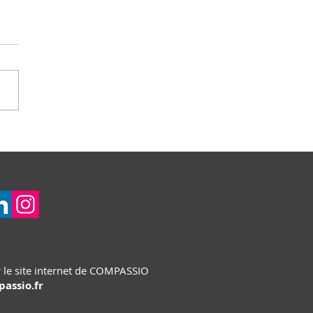
ourire au pays des
res
 le site internet de COMPASSIO
assio.fr