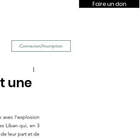
Faire un don
lish
OUL in Italiano
Connexion/Inscription
t une
 avec l'explosion 
 Liban qui, en 3 
e leur part et de 