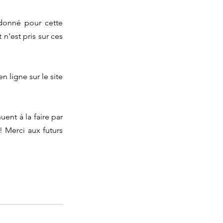
onné pour cette 
'est pris sur ces 
Sachez aussi qu'il y a possibilité de recevoir un reçu fiscal et que vous pouvez donner en ligne sur le site 
nt à la faire par 
Merci aux futurs 