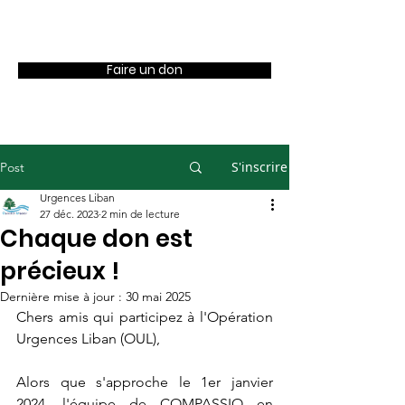
OUL
Faire un don
S'inscrire
Post
Urgences Liban
27 déc. 2023
2 min de lecture
Chaque don est
précieux !
Dernière mise à jour :
30 mai 2025
Chers amis qui participez à l'Opération 
Urgences Liban (OUL),
Alors que s'approche le 1er janvier 
2024, l'équipe de COMPASSIO en 