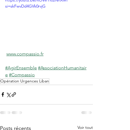
https://youtu.be/ROWHTozNnXM?
si=skFwvDd4GVk0rvjG
www.compassio.fr
#AgirEnsemble
#AssociationHumanitair
e
#Compassio
Opération Urgences Liban
Voir tout
Posts récents