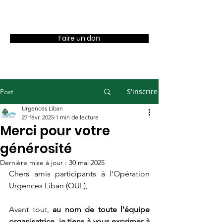
OUL
Faire un don
S'inscrire
Post
Urgences Liban
27 févr. 2025
1 min de lecture
Merci pour votre
générosité
Dernière mise à jour :
30 mai 2025
Chers amis participants à l'Opération 
Urgences Liban (OUL),
Avant tout, 
au nom de toute l'équipe 
organisatrice, je tiens à vous exprimer à 