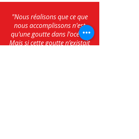
"Nous réalisons que ce que
nous accomplissons n'est
qu'une goutte dans l'océan.
Mais si cette goutte n’existait
pas dans l'océan, elle
manquerait." (Mère Teresa)
Opération Urgences Liban
Association COMPASSIO
82 Place Agricola
83600 Fréjus
FRANCE
operationurgencesliban@gmail.com