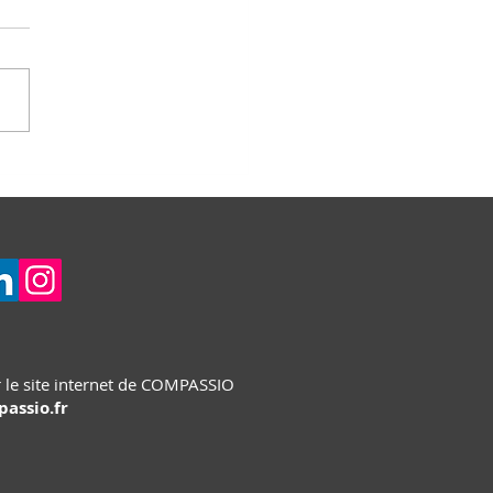
ourire au pays des
res
 le site internet de COMPASSIO
assio.fr