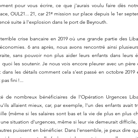
ment pour vous écrire, ce que j'aurais voulu faire dès notre
ace, OUL21... 21, car 21ᵉ mission sur place depuis le 1er sept
ncé suite à l'explosion dans le port de Beyrouth.
 terrible crise bancaire en 2019 où une grande partie des Liba
 économies. 6 ans après, nous avons rencontré ainsi plusieurs 
raite, sans pouvoir non plus aider leurs enfants dans leurs ét
 quoi les soutenir. Je nous vois encore pleurer avec un père d
t dans les détails comment cela s'est passé en octobre 2019 et
s fini !...
é de nombreux bénéficiaires de l'Opération Urgences Liban.
'ils allaient mieux, car, par exemple, l'un des enfants avait tr
ille (même si les salaires sont bas et la vie de plus en plus ch
une situation d'urgences, même si leur vie demeurait difficile, 
utres puissent en bénéficier. Dans l'ensemble, je peux dire que