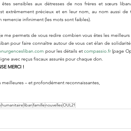
 êtes sensibles aux détresses de nos frères et sœurs libanai
est extrêmement précieux et en leur nom, au nom aussi de t
remercie infiniment (les mots sont faibles).
 me permets de vous redire combien vous êtes les meilleurs
ban pour faire connaître autour de vous cet élan de solidarité.
onurgencesliban.com
 pour les détails et 
compassio.fr
 (page Op
ligne avec reçus fiscaux assurés pour chaque don. 
SE MERCI !
es meilleures – et profondément reconnaissantes,
n
humanitaire
liban
famille
nouvelles
OUL21