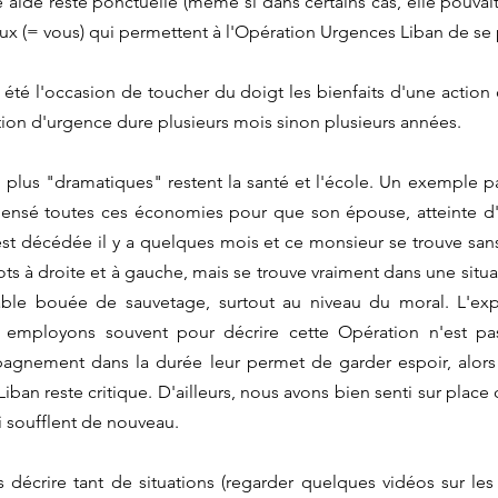
aide reste ponctuelle (même si dans certains cas, elle pouvait 
ux (= vous) qui permettent à l'Opération Urgences Liban de se 
té l'occasion de toucher du doigt les bienfaits d'une action d
uation d'urgence dure plusieurs mois sinon plusieurs années.
plus "dramatiques" restent la santé et l'école. Un exemple par
ensé toutes ces économies pour que son épouse, atteinte d'u
est décédée il y a quelques mois et ce monsieur se trouve sans r
ots à droite et à gauche, mais se trouve vraiment dans une situa
table bouée de sauvetage, surtout au niveau du moral. L'exp
employons souvent pour décrire cette Opération n'est pas
gnement dans la durée leur permet de garder espoir, alor
 Liban reste critique. D'ailleurs, nous avons bien senti sur place 
 soufflent de nouveau. 
 décrire tant de situations (regarder quelques vidéos sur les 