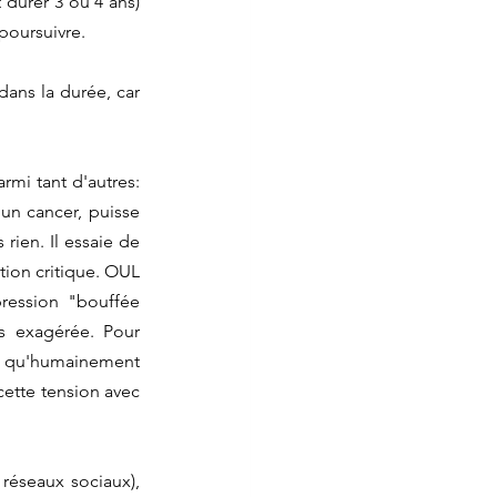
durer 3 ou 4 ans) 
poursuivre.
ans la durée, car 
mi tant d'autres: 
n cancer, puisse 
ien. Il essaie de 
tion critique. OUL 
ression "bouffée 
 exagérée. Pour 
s qu'humainement 
cette tension avec 
réseaux sociaux), 