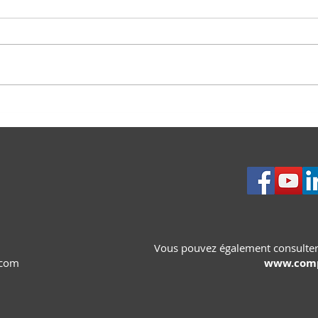
🇱🇧 27 juillet 2026 - OUL23
Un s
cèd
Vous pouvez également consulter
.com
www.comp